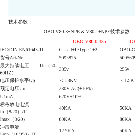
技术参数：
OBO V80-3+NPE & V80-1+NPE技术参数
OBO-V80-0-385
OB
IEC/DIN EN61643-11
Class I+II/Type 1+2
OBO-C5
货号Art-Nr
5093875
509560
最大持续电压 Uc（50-
385v
255v
60HZ）
电压保护水平Up
＜1.8KV
＜1.5K
额定电压Un
230V AC(±10%）
U1mA
620V±10%
标称放电电流
40KA
50KA
In（8/20）/T2
Imax（8/20）
80KA
80KA
冲击电流
12.5KA
50KA
Iimp（10/350）/T1