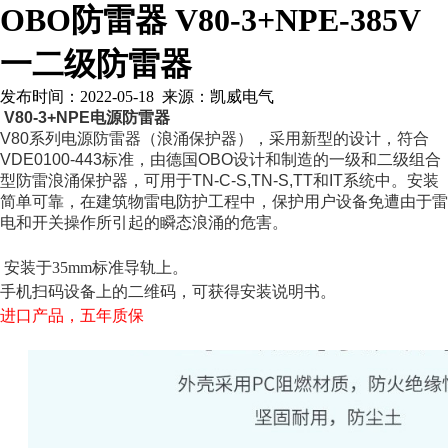
OBO防雷器 V80-3+NPE-385V
一二级防雷器
发布时间：2022-05-18 来源：凯威电气
V
80-
3+NP
E电源
防雷器
V
80系列电源防雷器（浪涌保护器），
采用新型的设计，
符合
VDE
0100-443标准，由德国OBO设计和制造的一级和二级组合
型防雷浪涌保护器
，
可用于
TN-C-S,TN-S,
TT和IT
系统中。安装
简单可靠，在建筑物雷电防护工程中
，
保护用户设备免遭由于雷
电和开关操作所引起的瞬态浪涌的危害。
安装于
35mm标准导轨上。
手机扫码设备上的二维码，可获得安装说明书。
进口产品，五年质保