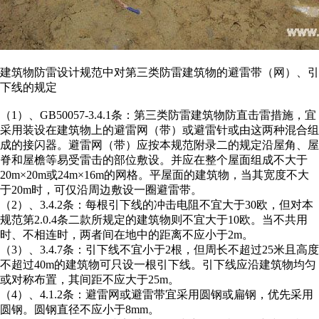
建筑物防雷设计规范中对第三类防雷建筑物的避雷带（网）、引
下线的规定
（1）、GB50057-3.4.1条：第三类防雷建筑物防直击雷措施，宜
采用装设在建筑物上的避雷网（带）或避雷针或由这两种混合组
成的接闪器。避雷网（带）应按本规范附录二的规定沿屋角、屋
脊和屋檐等易受雷击的部位敷设。并应在整个屋面组成不大于
20m×20m或24m×16m的网格。平屋面的建筑物，当其宽度不大
于20m时，可仅沿周边敷设一圈避雷带。
（2）、3.4.2条：每根引下线的冲击电阻不宜大于30欧，但对本
规范第2.0.4条二款所规定的建筑物则不宜大于10欧。当不共用
时、不相连时，两者间在地中的距离不应小于2m。
（3）、3.4.7条：引下线不宜小于2根，但周长不超过25米且高度
不超过40m的建筑物可只设一根引下线。引下线应沿建筑物均匀
或对称布置，其间距不应大于25m。
（4）、4.1.2条：避雷网或避雷带宜采用圆钢或扁钢，优先采用
圆钢。圆钢直径不应小于8mm。