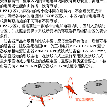
受直接雷击，但该区内的雷电电磁场因没有屏蔽装置，雷电产生
的电磁场也能自由传播，没有衰减。
LPZ1(1
区
)
，该区内的各个物体因在建筑内，不会遭受直接雷
击，流经各导体的电流比
LPZOB
区更小，本区内的雷电电磁场
根据屏蔽措施的不同而有不同衰减。
LPZ2(2
区
)
，当需要进一步减小雷电和电磁场时，应引入后续防
雷区，并按照需要保护系统所要求的环境选择后续防雷区的要求
条件。
防
雷器产品市场目前比较丰富，应尽量选择有信誉、质量可靠
的避雷器，建议选用德国
OBO
的三相电源
V25-B+C/3+NPE
避雷
器或单相电源防雷器
V20-C/3+NPE或凯威防雷箱PT220-40
6mm2,
以最直最短的引线连接，在接线方式上最好采用凯文接线方式，
最大限度地减少引线上的感应电压，重要的机房还需要在UPS输
出端安装V10-C/1+NPE防雷器或PTX-20机柜专用防雷箱。