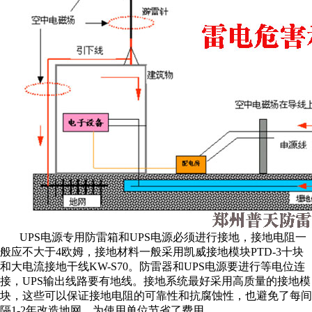
UPS
电源专用防雷箱和
UPS
电源必须进行接地，接地电阻一
般应不大于
4
欧姆，接地材料一般采用凯威接地模块
PTD-3
十块
和大电流接地干线
KW-S70
。防雷器和
UPS
电源要进行等电位连
接，
UPS
输出线路要有地线。接地系统最好采用高质量的接地模
块，这些可以保证接地电阻的可靠性和抗腐蚀性，也避免了每间
隔
1-2
年改造地网，为使用单位节省了费用。