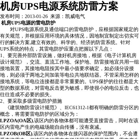
机房UPS电源系统防雷方案
发布时间：2013-01-26 来源：凯威电气
机房UPS
电源的雷电防护
对
UPS
电源系统及通信端口的雷电防护，应根据国家规定的
有关规范，并根据应用环境的具体情况，因地制宜制定出切实可
行的解决方案
,
建立有效的、科学的、经济的防雷系统。针对
UPS
系统的特点，其雷电防护应重点把握以下几点：
1、
要完善外部防雷设施，做好机房接地，根据《电子计算机房
设计规范》，交流、直流工作地、保护地、防雷接地宜共用一组
接地装置，其接地电阻按其中最小值要求确定，如必须分设接
地，则必须于两地之间加装等电位共地联结器。不管采用怎样的
接地系统，等电位连接都是非常重要的。
UPS
保护的往往都是大
型的数据系统，对雷电反击更为敏感，即使很小的电位反击，也
往往造成不必要的损失。
2、
要采取多级雷电防护措施
《建筑物防雷设计规范》、
IEC61312-1
都有明确的防雷分区的
概念，将需要雷电防护的区域分为：
LPZOA(OA
区
)
,
该区内的各物体都可能遭受直接雷击，同时在该
区内雷电产生的电磁场能自由传播，没有衰减。
LPZOB(OB
区
)
,
该区内的各物体在接闪器的保护范围内，不会遭