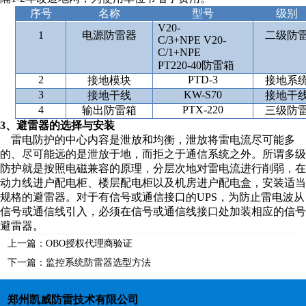
序号
名称
型号
级别
V20-
1
电源防雷器
二级防
C/3+NPE V20-
C/1+NPE
PT220-40
防雷箱
2
PTD-3
接地模块
接地系
3
KW-S70
接地干线
接地干
4
PTX-220
输出防雷箱
三级防
3、
避雷器的选择与安装
雷电防护的中心内容是泄放和均衡，泄放将雷电流尽可能多
的、尽可能远的是泄放于地，而拒之于通信系统之外。所谓多级
防护就是按照电磁兼容的原理，分层次地对雷电流进行削弱，在
动力线进户配电柜、楼层配电柜以及机房进户配电盒，安装适当
规格的避雷器。对于有信号或通信接口的
UPS
，为防止雷电波从
信号或通信线引入，必须在信号或通信线接口处加装相应的信号
避雷器。
上一篇：
OBO授权代理商验证
下一篇：
监控系统防雷器选型方法
郑州凯威防雷技术有限公司