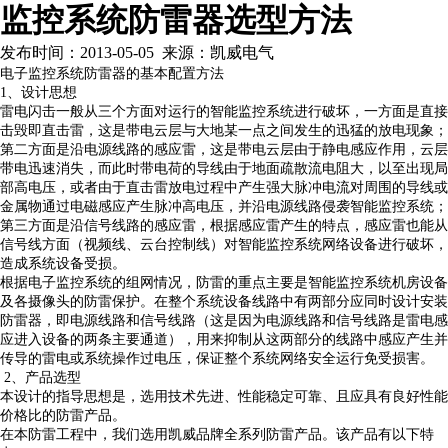
监控系统防雷器选型方法
发布时间：2013-05-05 来源：凯威电气
电子监控系统防雷器的基本配置方法
1、设计思想
雷电闪击一般从三个方面对运行的智能监控系统进行破坏，一方面是直接
击毁即直击雷，这是带电云层与大地某一点之间发生的迅猛的放电现象；
第二方面是沿电源线路的感应雷，这是带电云层由于静电感应作用，云层
带电迅速消失，而此时带电荷的导线由于地面疏散流电阻大，以至出现局
部高电压，或者由于直击雷放电过程中产生强大脉冲电流对周围的导线或
金属物通过电磁感应产生脉冲高电压，并沿电源线路侵袭智能监控系统；
第三方面是沿信号线路的感应雷，根据感应雷产生的特点，感应雷也能从
信号线方面（视频线、云台控制线）对智能监控系统网络设备进行破坏，
造成系统设备受损。
根据电子监控系统的组网情况，防雷的重点主要是智能监控系统机房设备
及各摄像头的防雷保护。在整个系统设备线路中有两部分应同时设计安装
防雷器，即电源线路和信号线路（这是因为电源线路和信号线路是雷电感
应进入设备的两条主要通道），用来抑制从这两部分的线路中感应产生并
传导的雷电或系统操作过电压，保证整个系统网络安全运行免受损害。
2、产品选型
本设计的指导思想是，选用技术先进、性能稳定可靠、且应具有良好性能
价格比的防雷产品。
在本防雷工程中，我们选用凯威品牌全系列防雷产品。该产品有以下特