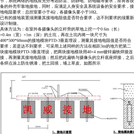
节，系统网络的地线应充分考虑防雷、防静电、防电磁等要求，应将各设
备的外壳牢靠地接地，同时，应满足人身安全及系统设备的安全要求，接
地电阻要求：总控室要小于4Ω，各摄像头要小于10Ω。
已有的接地装置须测量其接地电阻值是否符合要求，达不到要求的须重新
设计制做。
具体方法为：在室外各摄像头的立杆旁的草地上挖一个0.6m（长）
×0.4m（宽）×1m（深）的土坑，再在土坑内将一块尺寸为
400*500*60mm的接地模块PTD-3垂直埋设，测量其接地电阻值是否符合
要求；若是达不到要求，可采用上述同样的方法在相距3m的地方把第二
块接地模块PTD-3垂直埋设，把两块接地模块用40×4 mm镀锌扁铁焊接连
接，再测量其接地电阻值；然后把此扁铁与摄像头的立杆底座焊接，之后
各焊点涂上防生锈漆，把土回填，埔上草皮。如图所示