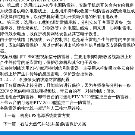
B、第二级：选用PT220-40型电源防雷箱，安装于机房开关盒内专给机房
系统设备供电的电源线上。主要用来抑制吸收第一级防雷器的残余电压或
系统操作过电压，以保护机房通过此开关箱供电的所有用电设备。
C、第三级：选用PT-10型电源防雷插座板，分别安装于各重要设备（如
显示器、硬盘录象机、分割器等）的电源进线端，用来进一步抑制雷电、
降低残余电压，以保护机房网络设备及其它电子设备。
由于信号线路（视频线、云台控制线）也是感应雷电产生并传导的主要途
径，应加强防雷保护；所以对所有进出总控室的信号线路应安装防雷保护
器。
视频线选用PT-BNC型视频信号防雷器，主要用来抑制吸收各视频线上所
产生并传导的感应雷电，保护录象机和其它电子设备。
云台控制线选用PT-V485型控制信号防雷器，主要用来抑制吸收各云台控
制线上所产生并传导的感应雷电，保护云台控制器。
3．4．2、各摄像头的线路防雷器配置
由于各摄像头比较分散，只能单独进行保护；因为各摄像头分别有一条
220V交流供电电源线和视频线，带云台的有一对控制线；所以
选用组合式防雷器，即带云台的可选用PTV-3/220型监控三合一防雷器，
不带云台的可选用PTV-2/220型监控二合一防雷器。
各防雷器的接地线与就近的人工接地网连接。
上一篇：
机房UPS电源系统防雷方案
下一篇：
石油天然气井站(井架)防雷保护方案