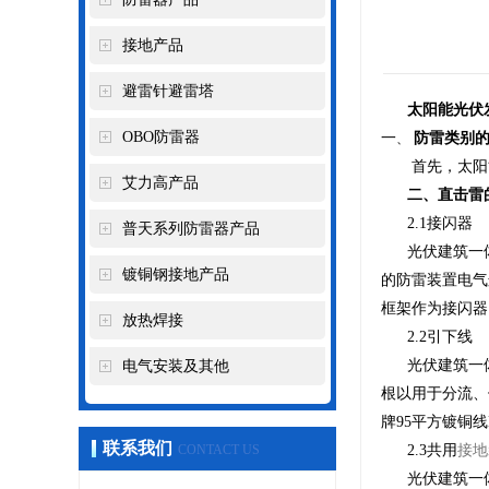
接地产品
避雷针避雷塔
太阳能光伏
OBO防雷器
一
防雷类别的
、
首先，太阳
艾力高产品
二、直击雷
2.1接闪器
普天系列防雷器产品
光伏建筑一
镀铜钢接地产品
的防雷装置电气
框架作为接闪器
放热焊接
2.2引下线
光伏建筑一
电气安装及其他
根以用于分流、
牌95平方镀铜线K
联系我们
CONTACT US
2.3共用
接地
光伏建筑一