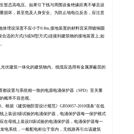
生暂态高电压。如果引下线与周围设备绝缘距离不够且设
重损坏，甚至危及人身安全。为防止地电位反击，应注意
地体埋设深度不应小于0.8m
,接地装置的材料宜采用镀铜圆
合适的方式(S或M型方式)连接到建筑物的接地装置上;如
上。
入光伏建筑一体化的建筑物内。线缆应选用有金属屏蔽层的
都设置与系统相一致的电源电涌保护器（SPD）至关重
的概率不容忽视。
。根据《建筑物防雷设计规范》GB50057-2010强条“在低
线上装设I级试验的电涌保护器，电涌保护器每一保护模式
，应在母线上装设II级试验的电涌保护器，电涌保护器每一
伏发电系统，一般配电柜位于室内，无线路再引出该建筑