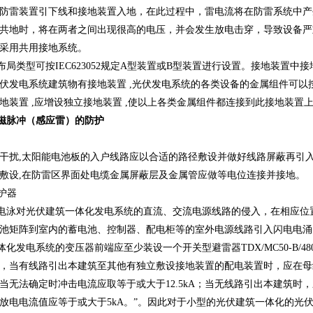
防雷装置引下线和接地装置入地，在此过程中，雷电流将在防雷系统中产
共地时，将在两者之间出现很高的电压，并会发生放电击穿，导致设备严
采用共用接地系统。
局类型可按IEC623052规定A型装置或B型装置进行设置。接地装置中接
伏发电系统建筑物有接地装置 ,光伏发电系统的各类设备的金属组件可以按
地装置 ,应增设独立接地装置 ,使以上各类金属组件都连接到此接地装置
磁脉冲（感应雷）的防护
干扰,太阳能电池板的入户线路应以合适的路径敷设并做好线路屏蔽再引
敷设,在防雷区界面处电缆金属屏蔽层及金属管应做等电位连接并接地
。
保护器
电泳对光伏建筑一体化发电系统的直流、交流电源线路的侵入，在相应位置
池矩阵到室内的蓄电池、控制器、配电柜等的室外电源线路引入闪电电涌
化发电系统的变压器前端应至少装设一个开关型避雷器TDX/MC50-B/480
，当有线路引出本建筑至其他有独立敷设接地装置的配电装置时，应在母
当无法确定时冲击电流应取等于或大于12.5kA；当无线路引出本建筑时
放电电流值应等于或大于5kA。”。因此对于小型的光伏建筑一体化的光