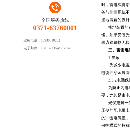
时，雷电流将沿
备与
防雷
系统不
全国服务热线
接地装置的设计
0371-63760001
接地装置的布
钢。如果安装光
业务电话：13938510282
果该建筑物无接
电子邮件：158132736@qq.com
三、雷击电
1 屏蔽
为减少电磁
电缆并穿金属管
3.3.2电涌
为防止闪电
要，尤其是由电
光伏建筑一体
压侧的配电屏上
的冲击电流值，
保护模式的标称