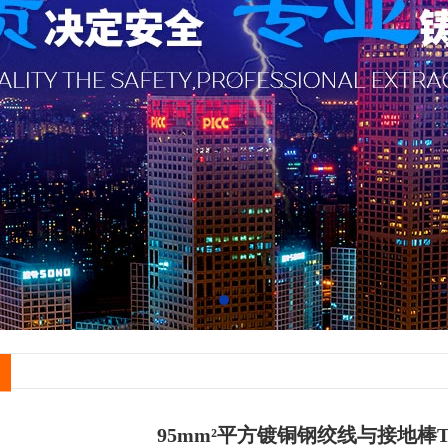
95mm²平方镀铜钢绞线与接地棒