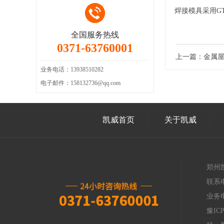
焊接模具采用GT
全国服务热线
0371-63760001
上一篇：
金属
业务电话：13938510282
电子邮件：158132736@qq.com
凯威首页
关于凯威
郑州
联系电
业务电
豫ICP